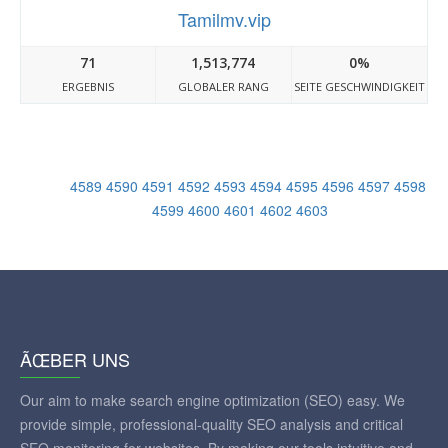
Tamilmv.vip
71
1,513,774
0%
ERGEBNIS
GLOBALER RANG
SEITE GESCHWINDIGKEIT
4589
4590
4591
4592
4593
4594
4595
4596
4597
4598
4599
4600
4601
4602
4603
ÃŒBER UNS
Our aim to make search engine optimization (SEO) easy. We
provide simple, professional-quality SEO analysis and critical