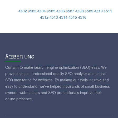
4502
4503
4504
4505
4506
4507
4508
4509
4510
4511
4512
4513
4514
4515
4516
ÃŒBER UNS
Our aim to make search engine optimization (SEO) easy. We
provide simple, professional-quality SEO analysis and critical
SEO monitoring for websites. By making our tools intuitive and
easy to understand, we've helped thousands of small-business
owners, webmasters and SEO professionals improve their
online presence.