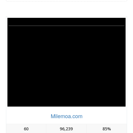
Milemoa.com
60
96,239
85%