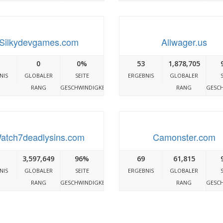
Silkydevgames.com
Allwager.us
0
0%
53
1,878,705
NIS
GLOBALER
SEITE
ERGEBNIS
GLOBALER
RANG
GESCHWINDIGKEIT
RANG
GESCH
atch7deadlysins.com
Camonster.com
3,597,649
96%
69
61,815
NIS
GLOBALER
SEITE
ERGEBNIS
GLOBALER
RANG
GESCHWINDIGKEIT
RANG
GESCH