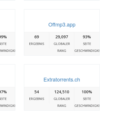
Offmp3.app
99%
69
29,097
93%
SEITE
ERGEBNIS
GLOBALER
SEITE
WINDIGKEIT
RANG
GESCHWINDIGKEIT
Extratorrents.ch
97%
54
124,510
100%
SEITE
ERGEBNIS
GLOBALER
SEITE
WINDIGKEIT
RANG
GESCHWINDIGKEIT