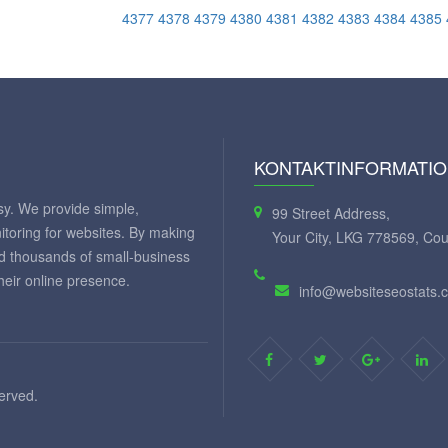
4377
4378
4379
4380
4381
4382
4383
4384
4385
KONTAKTINFORMATI
y. We provide simple,
99 Street Address,
itoring for websites. By making
Your City, LKG 778569, Cou
ed thousands of small-business
eir online presence.
info@websiteseostats.
served.