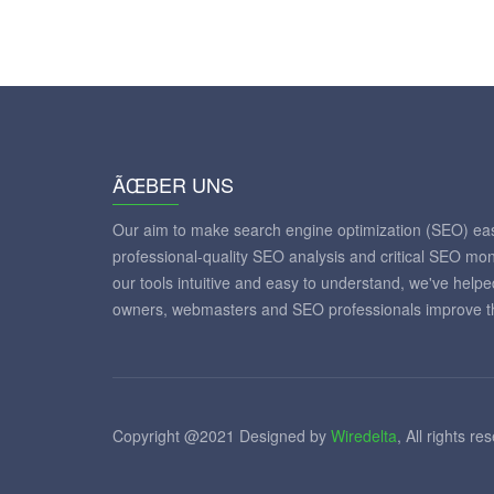
ÃŒBER UNS
Our aim to make search engine optimization (SEO) eas
professional-quality SEO analysis and critical SEO mon
our tools intuitive and easy to understand, we've help
owners, webmasters and SEO professionals improve th
Copyright @2021 Designed by
Wiredelta
, All rights re