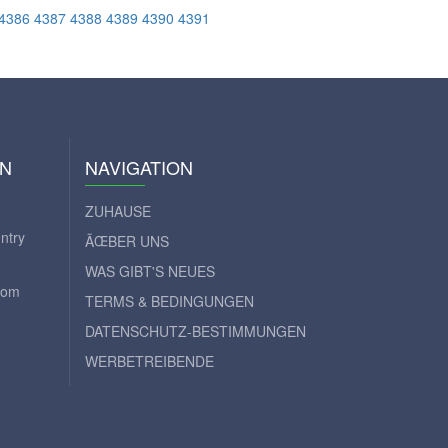
4386
4387
4388
4389
4390
4391
ON
NAVIGATION
ZUHAUSE
ntry
ÃŒBER UNS
WAS GIBT'S NEUES
com
TERMS & BEDINGUNGEN
DATENSCHUTZ-BESTIMMUNGEN
WERBETREIBENDE