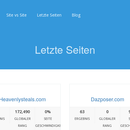
Site vs Site
Letzte Seiten
Blog
Letzte Seiten
Heavenlysteals.com
Dazposer.com
172,490
0%
63
0
NIS
GLOBALER
SEITE
ERGEBNIS
GLOBALER
RANG
GESCHWINDIGKEIT
RANG
GESCH