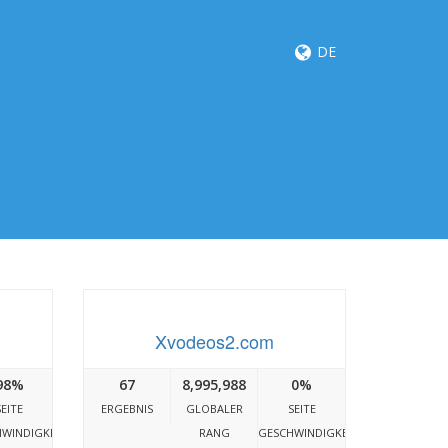
DE
Xvodeos2.com
98%
67
8,995,988
0%
SEITE
ERGEBNIS
GLOBALER
SEITE
WINDIGKEIT
RANG
GESCHWINDIGKEIT