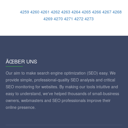
4259
4260
4261
4262
4263
4264
4265
4266
4267
4268
4269
4270
4271
4272
4273
ÃŒBER UNS
Our aim to make search engine optimization (SEO) easy. We
provide simple, professional-quality SEO analysis and critical
SEO monitoring for websites. By making our tools intuitive and
easy to understand, we've helped thousands of small-business
owners, webmasters and SEO professionals improve their
online presence.