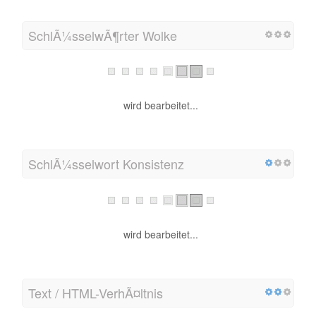
SchlÃ¼sselwÃ¶rter Wolke
wird bearbeitet...
SchlÃ¼sselwort Konsistenz
wird bearbeitet...
Text / HTML-VerhÃ¤ltnis