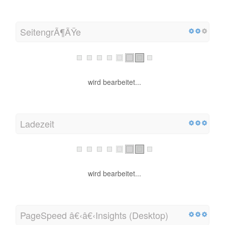
SeitengrÃ¶ÃŸe
wird bearbeitet...
Ladezeit
wird bearbeitet...
PageSpeed â€‹â€‹Insights (Desktop)