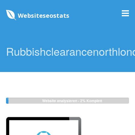
Websiteseostats
Rubbishclearancenorthlon
Website analysieren -
2%
Komplett