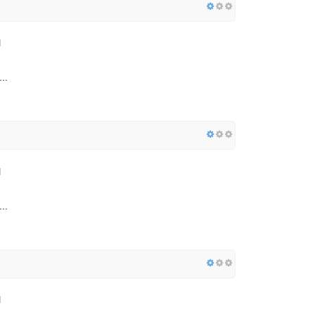
..
..