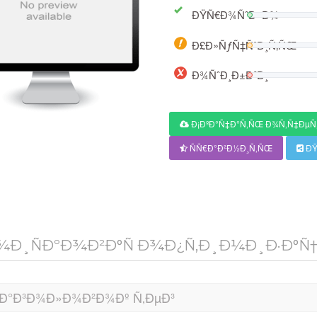
ÐŸÑ€Ð¾ÑˆÐ»Ð¾
Ð£Ð»ÑƒÑ‡ÑˆÐ¸Ñ‚ÑŒ
Ð¾ÑˆÐ¸Ð±ÐºÐ¸
Ð¡ÐºÐ°Ñ‡Ð°Ñ‚ÑŒ Ð¾Ñ‚Ñ‡ÐµÑ
ÑÑ€Ð°Ð²Ð½Ð¸Ñ‚ÑŒ
ÐŸ
Ð¸ÑÐºÐ¾Ð²Ð°Ñ Ð¾Ð¿Ñ‚Ð¸Ð¼Ð¸Ð·Ð°Ñ†
Ð°Ð³Ð¾Ð»Ð¾Ð²Ð¾Ðº Ñ‚ÐµÐ³