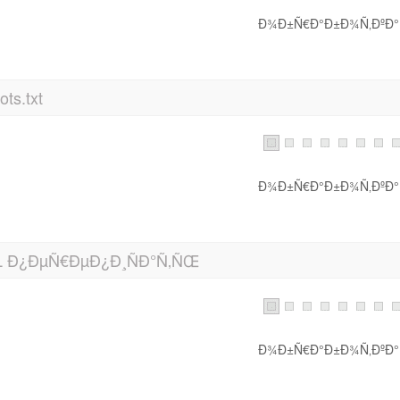
Ð¾Ð±Ñ€Ð°Ð±Ð¾Ñ‚ÐºÐ°.
ts.txt
Ð¾Ð±Ñ€Ð°Ð±Ð¾Ñ‚ÐºÐ°.
 Ð¿ÐµÑ€ÐµÐ¿Ð¸ÑÐ°Ñ‚ÑŒ
Ð¾Ð±Ñ€Ð°Ð±Ð¾Ñ‚ÐºÐ°.