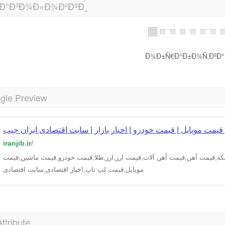
Ð°Ð³Ð¾Ð»Ð¾Ð²ÐºÐ¸
Ð¾Ð±Ñ€Ð°Ð±Ð¾Ñ‚ÐºÐ°.
gle Preview
 قیمت موبایل | قیمت خودرو | اخبار بازار | سایت اقتصادی ایران جیب
iranjib.ir
/
سکه,قیمت آهن,قیمت آهن آلات,قیمت ارز,ارز,طلا,قیمت خودرو,قیمت ماشین,قیمت
موبایل,قیمت لپ تاپ,اخبار اقتصادی,سایت اقتصادی
Attribute