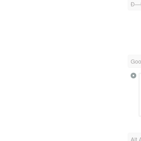
Ð—
Goo
Alt 