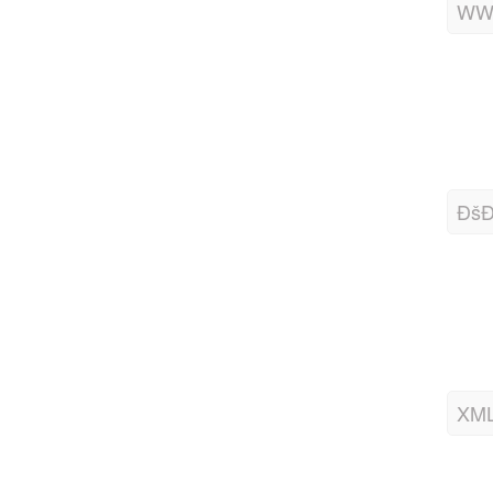
WWW
ÐšÐ
XML