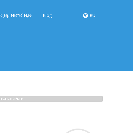
¸Ðµ ÑÐ°Ð¹Ñ‚Ñ‹
Blog
RU
Ð¾Ð»Ð½Ñ‹Ð¹