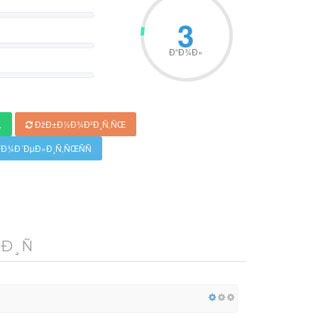
3
Ð“Ð¾Ð»
‚
ÐžÐ±Ð½Ð¾Ð²Ð¸Ñ‚ÑŒ
Ð¾Ð´ÐµÐ»Ð¸Ñ‚ÑŒÑÑ
Ð¸Ñ