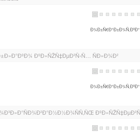
Ð¾Ð±Ñ€Ð°Ð±Ð¾Ñ‚ÐºÐ°.
±Ð»Ð°ÐºÐ¾ ÐºÐ»ÑŽÑ‡ÐµÐ²Ñ‹Ñ… ÑÐ»Ð¾Ð²
Ð¾Ð±Ñ€Ð°Ð±Ð¾Ñ‚ÐºÐ°.
¾Ð³Ð»Ð°ÑÐ¾Ð²Ð°Ð½Ð½Ð¾ÑÑ‚ÑŒ ÐºÐ»ÑŽÑ‡ÐµÐ²Ñ