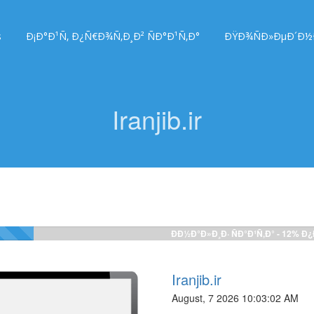
s
Ð¡Ð°Ð¹Ñ‚ Ð¿Ñ€Ð¾Ñ‚Ð¸Ð² ÑÐ°Ð¹Ñ‚Ð°
ÐŸÐ¾ÑÐ»ÐµÐ´Ð½Ð
Iranjib.ir
ÐÐ½Ð°Ð»Ð¸Ð· ÑÐ°Ð¹Ñ‚Ð° -
12%
Ð¿
Iranjib.ir
August, 7 2026 10:03:02 AM