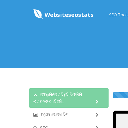
Websiteseostats
SEO Tool
Ð’ÐµÑ€Ð½ÑƒÑ‚ÑŒÑÑ
Ð½Ð°Ð²ÐµÑ€Ñ…
Ð¾Ð±Ð·Ð¾Ñ€
SEO