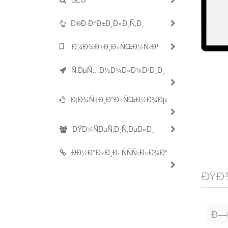
Ð®Ð·Ð°Ð±Ð¸Ð»Ð¸Ñ‚Ð¸
Ð¼Ð¾Ð±Ð¸Ð»ÑŒÐ½Ñ‹Ð¹
Ñ‚ÐµÑ…Ð½Ð¾Ð»Ð¾Ð³Ð¸Ð¸
Ð¡Ð¾Ñ†Ð¸Ð°Ð»ÑŒÐ½Ð¾Ðµ
ÐŸÐ¾ÑÐµÑ‚Ð¸Ñ‚ÐµÐ»Ð¸
ÐÐ½Ð°Ð»Ð¸Ð· ÑÑÑ‹Ð»Ð¾Ðº
ÐŸÐ¾
Ð—