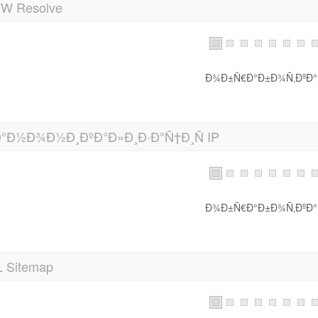
 Resolve
Ð¾Ð±Ñ€Ð°Ð±Ð¾Ñ‚ÐºÐ°.
°Ð½Ð¾Ð½Ð¸ÐºÐ°Ð»Ð¸Ð·Ð°Ñ†Ð¸Ñ IP
Ð¾Ð±Ñ€Ð°Ð±Ð¾Ñ‚ÐºÐ°.
 Sitemap