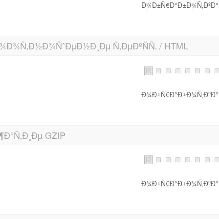
Ð¾Ð±Ñ€Ð°Ð±Ð¾Ñ‚ÐºÐ°.
¾Ð¾Ñ‚Ð½Ð¾ÑˆÐµÐ½Ð¸Ðµ Ñ‚ÐµÐºÑÑ‚ / HTML
Ð¾Ð±Ñ€Ð°Ð±Ð¾Ñ‚ÐºÐ°.
¶Ð°Ñ‚Ð¸Ðµ GZIP
Ð¾Ð±Ñ€Ð°Ð±Ð¾Ñ‚ÐºÐ°.