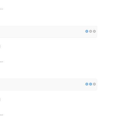
..
..
..