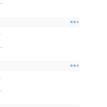
..
..
..