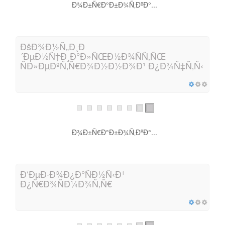
Ð¾Ð±Ñ€Ð°Ð±Ð¾Ñ‚ÐºÐ°...
ÐšÐ¾Ð½Ñ„Ð¸Ð
´ÐµÐ½Ñ†Ð¸Ð°Ð»ÑŒÐ½Ð¾ÑÑ‚ÑŒ
ÑÐ»ÐµÐºÑ‚Ñ€Ð¾Ð½Ð½Ð¾Ð¹ Ð¿Ð¾Ñ‡Ñ‚Ñ‹
Ð¾Ð±Ñ€Ð°Ð±Ð¾Ñ‚ÐºÐ°...
Ð‘ÐµÐ·Ð¾Ð¿Ð°ÑÐ½Ñ‹Ð¹
Ð¿Ñ€Ð¾ÑÐ¼Ð¾Ñ‚Ñ€