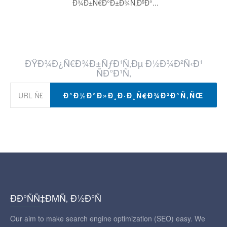
Ð¾Ð±Ñ€Ð°Ð±Ð¾Ñ‚ÐºÐ°...
ÐŸÐ¾Ð¿Ñ€Ð¾Ð±ÑƒÐ¹Ñ‚Ðµ Ð½Ð¾Ð²Ñ‹Ð¹
ÑÐ°Ð¹Ñ‚
Ð°Ð½Ð°Ð»Ð¸Ð·Ð¸Ñ€Ð¾Ð²Ð°Ñ‚ÑŒ
ÐÐ°ÑÑ‡ÐΜÑ‚ Ð½Ð°Ñ
Our aim to make search engine optimization (SEO) easy. We