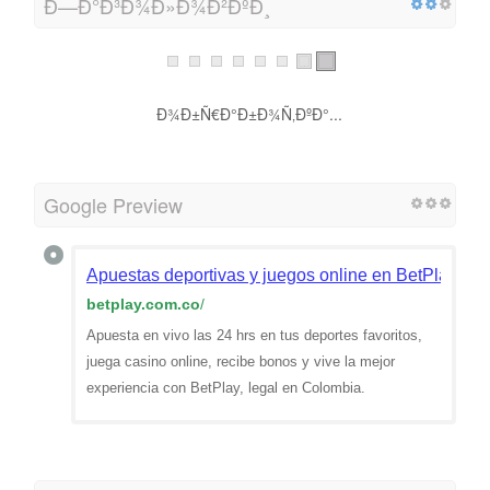
Ð—Ð°Ð³Ð¾Ð»Ð¾Ð²ÐºÐ¸
Ð¾Ð±Ñ€Ð°Ð±Ð¾Ñ‚ÐºÐ°...
Google Preview
Apuestas deportivas y juegos online en BetPlay Co
betplay.com.co
/
Apuesta en vivo las 24 hrs en tus deportes favoritos,
juega casino online, recibe bonos y vive la mejor
experiencia con BetPlay, legal en Colombia.