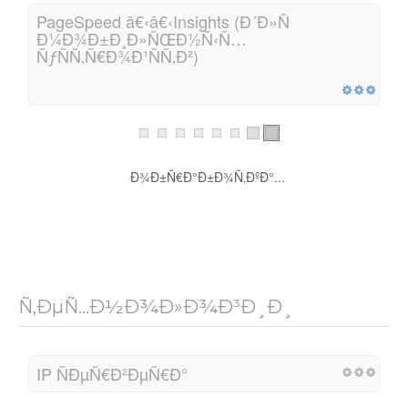
PageSpeed â€‹â€‹Insights (Ð´Ð»Ñ
Ð¼Ð¾Ð±Ð¸Ð»ÑŒÐ½Ñ‹Ñ…
ÑƒÑÑ‚Ñ€Ð¾Ð¹ÑÑ‚Ð²)
Ð¾Ð±Ñ€Ð°Ð±Ð¾Ñ‚ÐºÐ°...
Ñ‚ÐµÑ…Ð½Ð¾Ð»Ð¾Ð³Ð¸Ð¸
IP ÑÐµÑ€Ð²ÐµÑ€Ð°