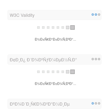
W3C Validity
Ð¾Ð±Ñ€Ð°Ð±Ð¾Ñ‚ÐºÐ°...
Ð¢Ð¸Ð¿ Ð´Ð¾ÐºÑƒÐ¼ÐµÐ½Ñ‚Ð°
Ð¾Ð±Ñ€Ð°Ð±Ð¾Ñ‚ÐºÐ°...
ÐºÐ¾Ð´Ð¸Ñ€Ð¾Ð²Ð°Ð½Ð¸Ðµ