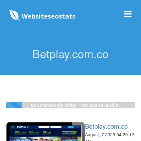
Websiteseostats
Betplay.com.co
ÐÐ½Ð°Ð»Ð¸Ð· ÑÐ°Ð¹Ñ‚Ð° -
12%
Ð¿Ð¾Ð»Ð½Ñ‹Ð¹
Betplay.com.co
August, 7 2026 04:29:12