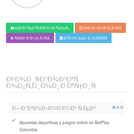
Ð¡ÐºÐ°Ñ‡Ð°Ñ‚ÑŒ Ð¾Ñ‚Ñ‡ÐµÑ‚
ÐžÐ±Ð½Ð¾Ð²Ð¸Ñ‚ÑŒ
ÑÑ€Ð°Ð²Ð½Ð¸Ñ‚ÑŒ
ÐŸÐ¾Ð´ÐµÐ»Ð¸Ñ‚ÑŒÑÑ
ÐŸÐ¾Ð¸ÑÐºÐ¾Ð²Ð°Ñ
Ð¾Ð¿Ñ‚Ð¸Ð¼Ð¸Ð·Ð°Ñ†Ð¸Ñ
Ð—Ð°Ð³Ð¾Ð»Ð¾Ð²Ð¾Ðº Ñ‚ÐµÐ³
Apuestas deportivas y juegos online en BetPlay
Colombia