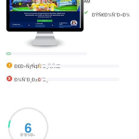
AM
ÐŸÑ€Ð¾ÑˆÐ»Ð¾
Ð£Ð»ÑƒÑ‡ÑˆÐ¸Ñ‚ÑŒ
Ð¾ÑˆÐ¸Ð±ÐºÐ¸
6
Ð“Ð¾Ð»