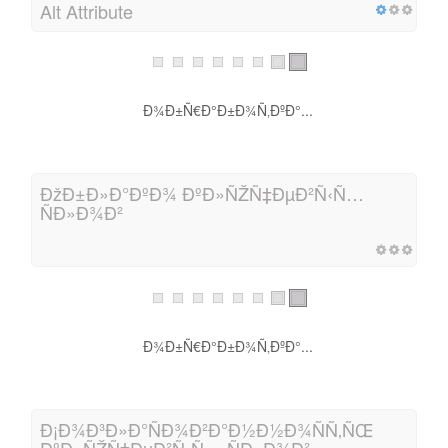
Alt Attribute
Ð¾Ð±Ñ€Ð°Ð±Ð¾Ñ‚ÐºÐ°...
ÐžÐ±Ð»Ð°ÐºÐ¾ ÐºÐ»ÑŽÑ‡ÐµÐ²Ñ‹Ñ…
ÑÐ»Ð¾Ð²
Ð¾Ð±Ñ€Ð°Ð±Ð¾Ñ‚ÐºÐ°...
Ð¡Ð¾Ð³Ð»Ð°ÑÐ¾Ð²Ð°Ð½Ð½Ð¾ÑÑ‚ÑŒ
ÐºÐ»ÑŽÑ‡ÐµÐ²Ñ‹Ñ… ÑÐ»Ð¾Ð²