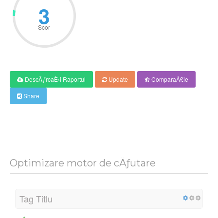
3
Scor
DescÄƒrcaÈ›i Raportul
Update
ComparaÅ£ie
Share
Optimizare motor de cÄƒutare
Tag Titlu