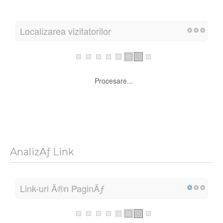
Localizarea vizitatorilor
Procesare...
AnalizÄƒ Link
Link-uri Ã®n PaginÄƒ