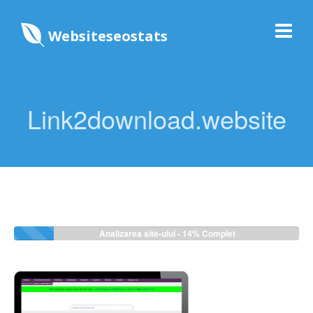
Websiteseostats
Link2download.website
Analizarea site-ului -
14%
Complet