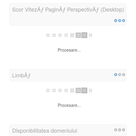
Scor VitezÄƒ PaginÄƒ PerspectivÄƒ (Desktop)
Procesare...
LimbÄƒ
Procesare...
Disponibilitatea domeniului