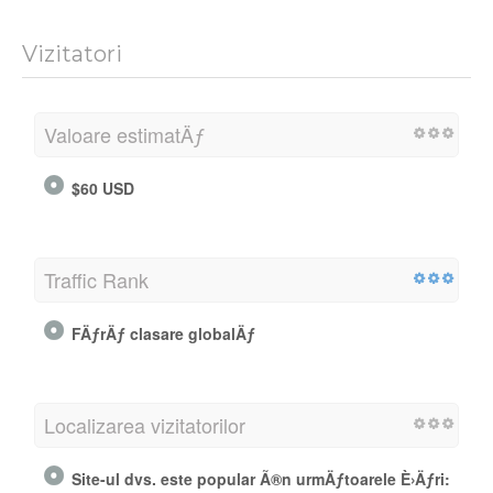
Vizitatori
Valoare estimatÄƒ
$60 USD
Traffic Rank
FÄƒrÄƒ clasare globalÄƒ
Localizarea vizitatorilor
Site-ul dvs. este popular Ã®n urmÄƒtoarele È›Äƒri: