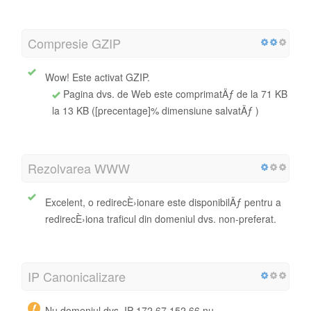
Compresie GZIP
Wow! Este activat GZIP.
Pagina dvs. de Web este comprimatÄƒ de la 71 KB
la 13 KB ([precentage]% dimensiune salvatÄƒ )
Rezolvarea WWW
Excelent, o redirecÈ›ionare este disponibilÄƒ pentru a
redirecÈ›iona traficul din domeniul dvs. non-preferat.
IP Canonicalizare
Nu domeniul dvs. IP 172.67.152.66 nu