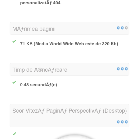
personalizatÄƒ 404.
MÄƒrimea paginii
71 KB (Media World Wide Web este de 320 Kb)
Timp de Ã®ncÄƒrcare
0.48 secundÄƒ(e)
Scor VitezÄƒ PaginÄƒ PerspectivÄƒ (Desktop)