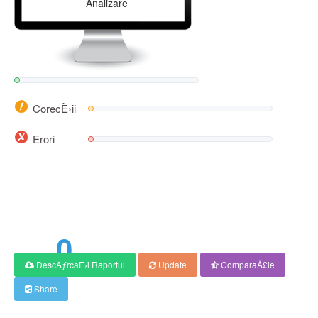
Analizare
CorecÈ›ii
Erori
0
DescÄƒrcaÈ›i Raportul
Update
ComparaÅ£ie
Scor
Share