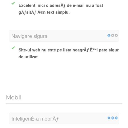
Excelent, nici o adresÄƒ de e-mail nu a fost
gÄƒsitÄƒ Ã®n text simplu.
Navigare sigura
Site-ul web nu este pe lista neagrÄƒ È™i pare sigur
de utilizat.
Mobil
InteligenÈ›a mobilÄƒ