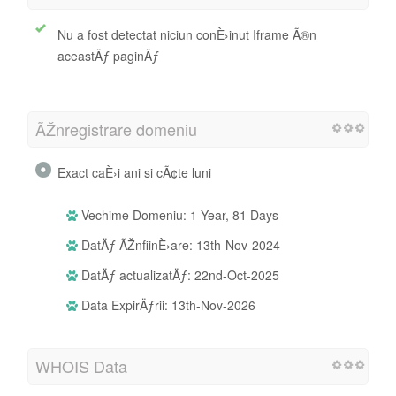
Nu a fost detectat niciun conÈ›inut Iframe Ã®n
aceastÄƒ paginÄƒ
ÃŽnregistrare domeniu
Exact caÈ›i ani si cÃ¢te luni
Vechime Domeniu: 1 Year, 81 Days
DatÄƒ ÃŽnfiinÈ›are: 13th-Nov-2024
DatÄƒ actualizatÄƒ: 22nd-Oct-2025
Data ExpirÄƒrii: 13th-Nov-2026
WHOIS Data