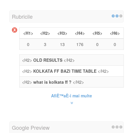
Rubricile
<H1>
<H2>
<H3>
<H4>
<H5>
<H6>
0
3
13
176
0
0
<H2>
OLD RESULTS
</H2>
<H2>
KOLKATA FF BAZI TIME TABLE
</H2>
<H2>
what is kolkata ff ?
</H2>
AfiÈ™aÈ›i mai multe
Google Preview