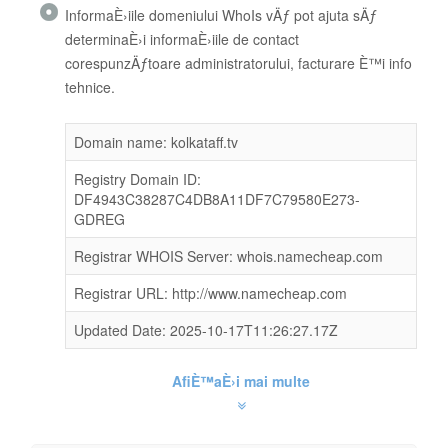
InformaÈ›iile domeniului WhoIs vÄƒ pot ajuta sÄƒ
determinaÈ›i informaÈ›iile de contact
corespunzÄƒtoare administratorului, facturare È™i info
tehnice.
Domain name: kolkataff.tv
Registry Domain ID:
DF4943C38287C4DB8A11DF7C79580E273-
GDREG
Registrar WHOIS Server: whois.namecheap.com
Registrar URL: http://www.namecheap.com
Updated Date: 2025-10-17T11:26:27.17Z
AfiÈ™aÈ›i mai multe