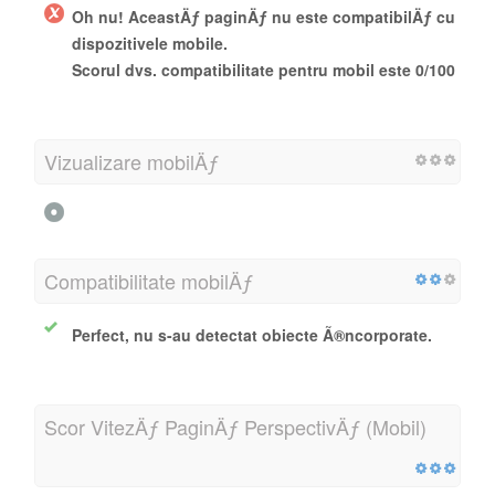
Oh nu! AceastÄƒ paginÄƒ nu este compatibilÄƒ cu
dispozitivele mobile.
Scorul dvs. compatibilitate pentru mobil este 0/100
Vizualizare mobilÄƒ
Compatibilitate mobilÄƒ
Perfect, nu s-au detectat obiecte Ã®ncorporate.
Scor VitezÄƒ PaginÄƒ PerspectivÄƒ (Mobil)