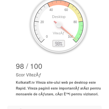
98 / 100
Scor VitezÄƒ
Kolkataff.tv
Viteza site-ului web pe desktop este
Rapid
. Viteza paginii este importantÄƒ atÃ¢t pentru
motoarele de cÄƒutare, cÃ¢t È™i pentru vizitatori.