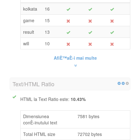
kolkata
16
game
15
result
13
will
10
AfiÈ™aÈ›i mai multe
Text/HTML Ratio
HTML la Text Ratio este:
10.43%
Dimensiunea
7581 bytes
conÈ›inutului text
Total HTML size
72702 bytes