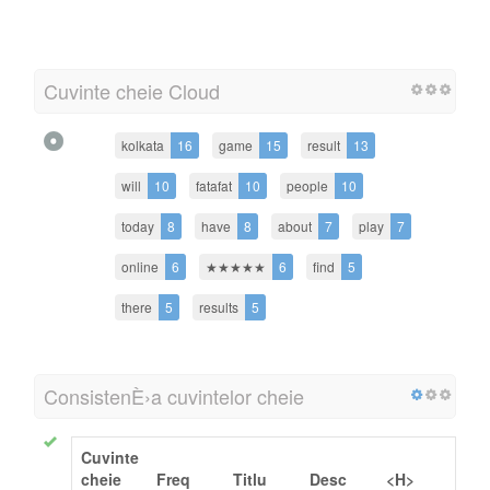
Cuvinte cheie Cloud
kolkata
16
game
15
result
13
will
10
fatafat
10
people
10
today
8
have
8
about
7
play
7
online
6
★★★★★
6
find
5
there
5
results
5
ConsistenÈ›a cuvintelor cheie
Cuvinte
cheie
Freq
Titlu
Desc
<H>