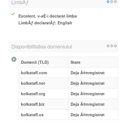
LimbÄƒ
Excelent, v-aÈ›i declarat limba
LimbÄƒ declaratÄƒ: English
Disponibilitatea domeniului
Domenii (TLD)
Stare
kolkataff.com
Deja Ã®nregistrat
kolkataff.net
Deja Ã®nregistrat
kolkataff.org
Deja Ã®nregistrat
kolkataff.biz
Deja Ã®nregistrat
kolkataff.us
Deja Ã®nregistrat