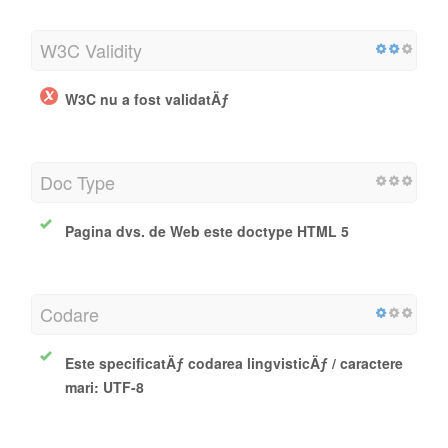
W3C Validity
W3C nu a fost validatÄƒ
Doc Type
Pagina dvs. de Web este doctype HTML 5
Codare
Este specificatÄƒ codarea lingvisticÄƒ / caractere
mari: UTF-8