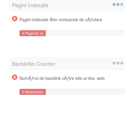
Pagini indexate
Pagini indexate Ã®n motoarele de cÄƒutare
0 PaginÄƒ (i)
Backlinks Counter
NumÄƒrul de backlink cÄƒtre site-ul dvs. web
0 Backlink(s)