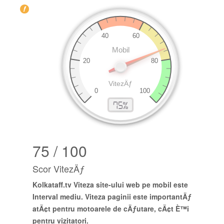
75 / 100
Scor VitezÄƒ
Kolkataff.tv
Viteza site-ului web pe mobil este
Interval mediu
. Viteza paginii este importantÄƒ
atÃ¢t pentru motoarele de cÄƒutare, cÃ¢t È™i
pentru vizitatori.