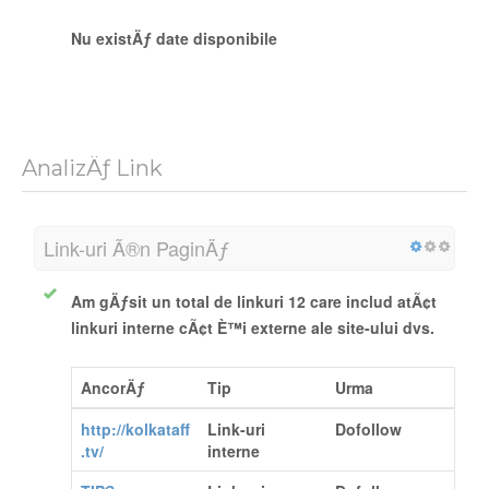
Nu existÄƒ date disponibile
AnalizÄƒ Link
Link-uri Ã®n PaginÄƒ
Am gÄƒsit un total de linkuri 12 care includ atÃ¢t
linkuri interne cÃ¢t È™i externe ale site-ului dvs.
AncorÄƒ
Tip
Urma
http://kolkataff
Link-uri
Dofollow
.tv/
interne