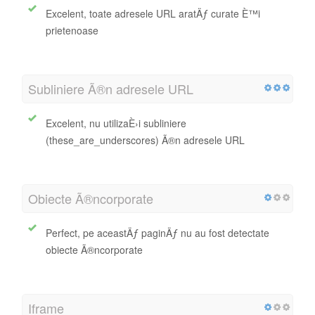
Excelent, toate adresele URL aratÄƒ curate È™i
prietenoase
Subliniere Ã®n adresele URL
Excelent, nu utilizaÈ›i subliniere
(these_are_underscores) Ã®n adresele URL
Obiecte Ã®ncorporate
Perfect, pe aceastÄƒ paginÄƒ nu au fost detectate
obiecte Ã®ncorporate
Iframe