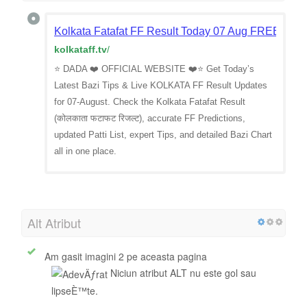
Kolkata Fatafat FF Result Today 07 Aug FREE TIPS 
kolkataff.tv
/
⭐ DADA ❤️ OFFICIAL WEBSITE ❤️⭐ Get Today’s
Latest Bazi Tips & Live KOLKATA FF Result Updates
for 07-August. Check the Kolkata Fatafat Result
(कोलकाता फटाफट रिजल्ट), accurate FF Predictions,
updated Patti List, expert Tips, and detailed Bazi Chart
all in one place.
Alt Atribut
Am gasit imagini 2 pe aceasta pagina
Niciun atribut ALT nu este gol sau
lipseÈ™te.