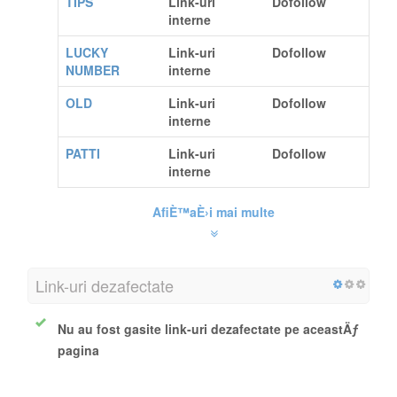
TIPS
Link-uri
Dofollow
interne
LUCKY
Link-uri
Dofollow
NUMBER
interne
OLD
Link-uri
Dofollow
interne
PATTI
Link-uri
Dofollow
interne
AfiÈ™aÈ›i mai multe
Link-uri dezafectate
Nu au fost gasite link-uri dezafectate pe aceastÄƒ
pagina