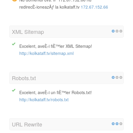
redirecÈ›ioneazÄƒ la kolkataff.tv
172.67.152.66
XML Sitemap
Excelent, aveÈ›i fiÈ™ier XML Sitemap!
http://kolkataff.tv/sitemap.xml
Robots.txt
Excelent, aveÈ›i un fiÈ™ier Robots.txt!
http://kolkataff.tv/robots.txt
URL Rewrite