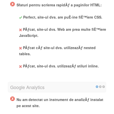
Sfaturi pentru scrierea rapidÄƒ a paginilor HTML:
Perfect, site-ul dvs. are puÈ›ine fiÈ™iere CSS.
PÄƒcat, site-ul dvs. Web are prea multe fiÈ™iere
JavaScript.
PÄƒcat cÄƒ site-ul dvs. utilizeazÄƒ nested
tables.
PÄƒcat, site-ul dvs. utilizeazÄƒ stiluri inline.
Google Analytics
Nu am detectat un instrument de analizÄƒ instalat
pe acest site.