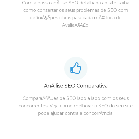
Com a nossa anÃ¡lise SEO detalhada ao site, saiba
como consertar os seus problemas de SEO com
definiÃ§Ãµes claras para cada mÃ©trica de
AvaliaÃ§Ã£o.
AnÃ¡lise SEO Comparativa
ComparaÃ§Ãµes de SEO lado a lado com os seus
concorrentes. Veja como melhorar o SEO do seu site
pode ajudar contra a concorrÃªncia.