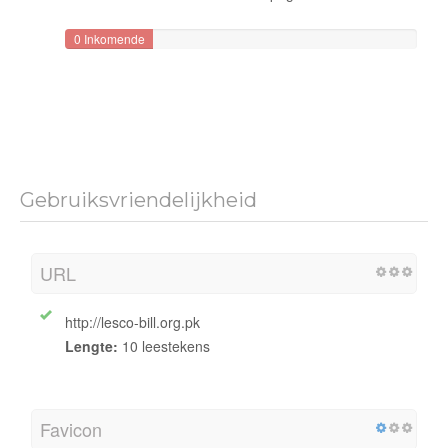
0 Inkomende
links
Gebruiksvriendelijkheid
URL
http://lesco-bill.org.pk
Lengte:
10 leestekens
Favicon