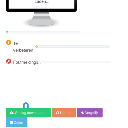
Laden...
Te
verbeteren
Foutmeldingen
0
Verslag downloaden
Update
Vergelijk
Score
Delen