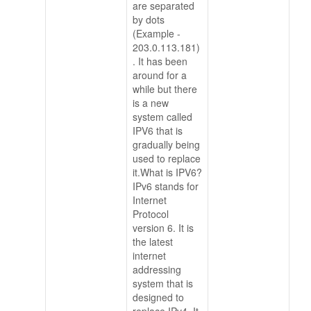
are separated
by dots
(Example -
203.0.113.181)
. It has been
around for a
while but there
is a new
system called
IPV6 that is
gradually being
used to replace
it.What is IPV6?
IPv6 stands for
Internet
Protocol
version 6. It is
the latest
internet
addressing
system that is
designed to
replace IPv4. It