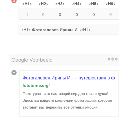
<H1>
<H2>
<H3>
<H4>
<H5>
<H6>
1
0
0
0
0
0
<H1>
Фотогалерея Ирины И.
</H1>
Google Voorbeeld
Фотогалерея Ирины И. — путешествия в фотогр
fototurne.org
/
Фототурне - это настоящий пир для глаз и души!
Здесь вы найдете коллекции фотографий, которые
заставят вас пережить все оттенки эмоций