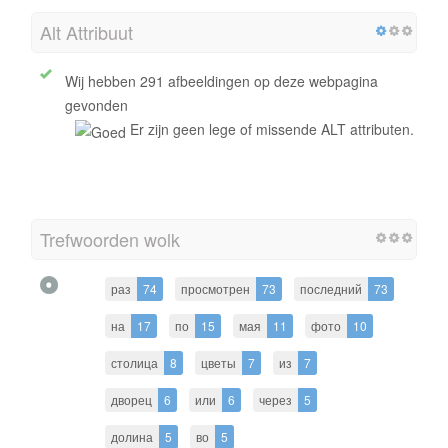
Alt Attribuut
Wij hebben 291 afbeeldingen op deze webpagina
gevonden
Er zijn geen lege of missende ALT attributen.
Trefwoorden wolk
раз
74
просмотрен
73
последний
73
на
17
по
15
мая
11
фото
10
столица
8
цветы
7
из
7
дворец
6
или
6
через
5
долина
5
во
5