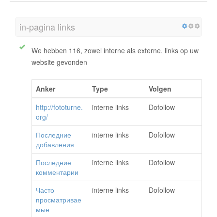
in-pagina links
We hebben 116, zowel interne als externe, links op uw
website gevonden
Anker
Type
Volgen
http://fototurne.
interne links
Dofollow
org/
Последние
interne links
Dofollow
добавления
Последние
interne links
Dofollow
комментарии
Часто
interne links
Dofollow
просматривае
мые