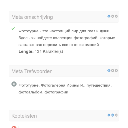
Meta omschrijving
Фототурне - это настоящий пир для глаз и души!
Здесь вы найдете коллекции фотографий, которые
заставят вас пережить все оттенки эмоций
Lengte:
134 Karakter(s)
Meta Trefwoorden
Фототурне, Фотогалерея Ирины И., путешествия,
фотоальбом, фотографии
Kopteksten