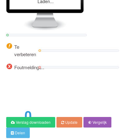
Laden...
Te
verbeteren
Foutmeldingen
0
Verslag downloaden
Update
Vergelijk
Score
Delen