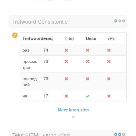
Trefwoord Consistentie
Trefwoorden
Freq
Titel
Desc
<H>
раз
74
просмо
73
трен
послед
73
ний
на
17
Meer laten zien
Tekst/HTML verhouding