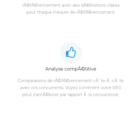
rÃ©fÃ©rencement avec des dÃ©finitions claires
pour chaque mesure de rÃ©fÃ©rencement.
Analyse compÃ©titive
Comparaisons de rÃ©fÃ©rencement cÃ´te-Ã -cÃ´te
avec vos concurrents. Voyez comment votre SEO
peut s'amÃ©liorer par rapport Ã la concurrence.