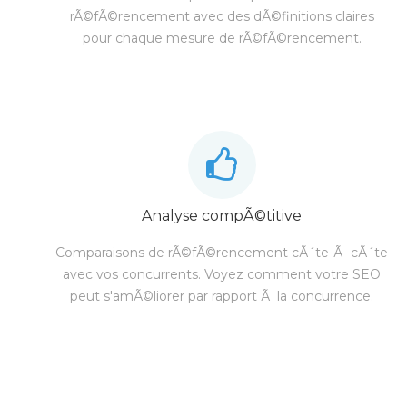
rÃ©fÃ©rencement avec des dÃ©finitions claires
pour chaque mesure de rÃ©fÃ©rencement.
Analyse compÃ©titive
Comparaisons de rÃ©fÃ©rencement cÃ´te-Ã -cÃ´te
avec vos concurrents. Voyez comment votre SEO
peut s'amÃ©liorer par rapport Ã la concurrence.