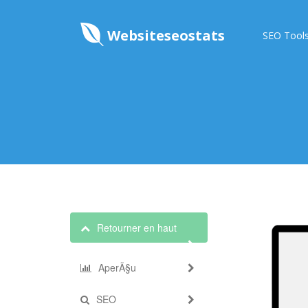
Websiteseostats
SEO Tool
Retourner en haut
AperÃ§u
SEO