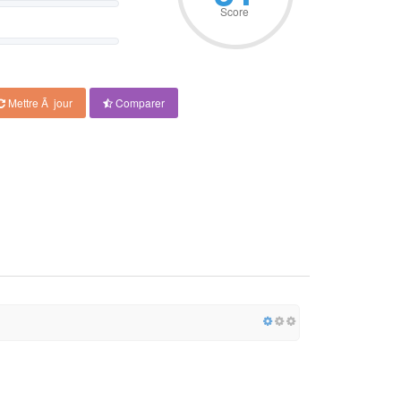
Score
Mettre Ã jour
Comparer