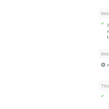
Met
Z
p
L
Met
P
Titr