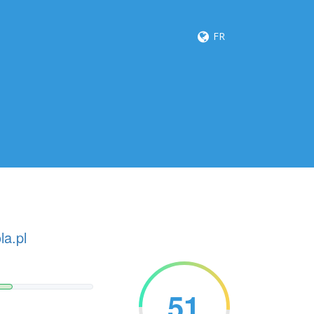
FR
a.pl
51