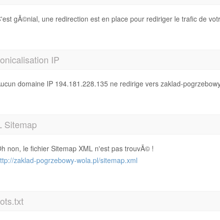
'est gÃ©nial, une redirection est en place pour rediriger le trafic de 
nicalisation IP
ucun domaine IP 194.181.228.135 ne redirige vers zaklad-pogrzebowy
 Sitemap
h non, le fichier Sitemap XML n'est pas trouvÃ© !
ttp://zaklad-pogrzebowy-wola.pl/sitemap.xml
ts.txt