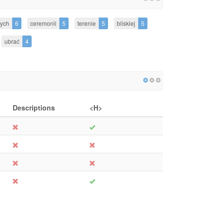
nych
6
ceremonii
5
terenie
5
bliskiej
5
ubrać
4
Descriptions
<H>