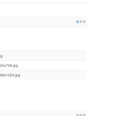
ng
024x768.jpg
768x1024.jpg