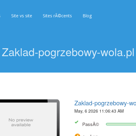
s
Site vs site
Sites rÃ©cents
Blog
Zaklad-pogrzebowy-wola.pl
Zaklad-pogrzebowy-wol
May, 6 2026 11:06:43 AM
PassÃ©