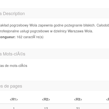
a Description
akład pogrzebowy Wola zapewnia godne pożegnanie bliskich. Całodobo
rofesjonalne usługi pogrzebowe w dzielnicy Warszawa Wola.
ongueur:
162 caractÃ¨re(s)
a Mots-clÃ©s
as de mots-clÃ©s
es de pages
<H1>
<H2>
<H3>
<
1
12
21