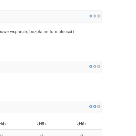
we wsparcie, bezpłatne formalności i
H4>
<H5>
<H6>
0
0
0