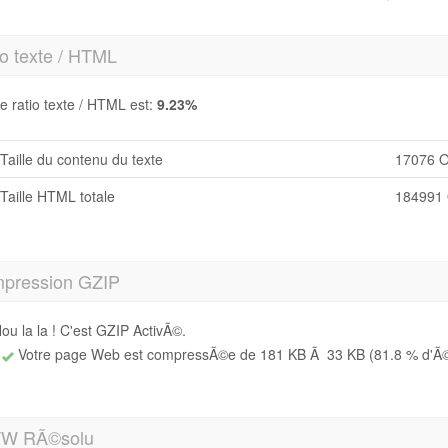
o texte / HTML
e ratio texte / HTML est:
9.23%
Taille du contenu du texte
17076 O
Taille HTML totale
184991 
pression GZIP
ou la la ! C'est GZIP ActivÃ©.
Votre page Web est compressÃ©e de 181 KB Ã 33 KB (81.8 % d'Ã©c
W RÃ©solu