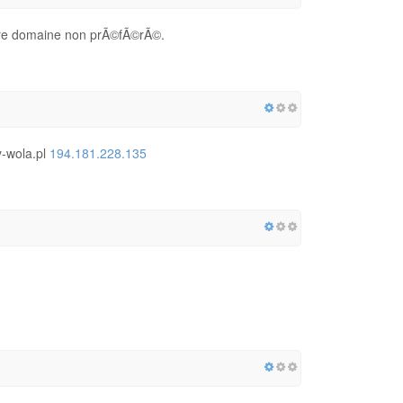
votre domaine non prÃ©fÃ©rÃ©.
-wola.pl
194.181.228.135