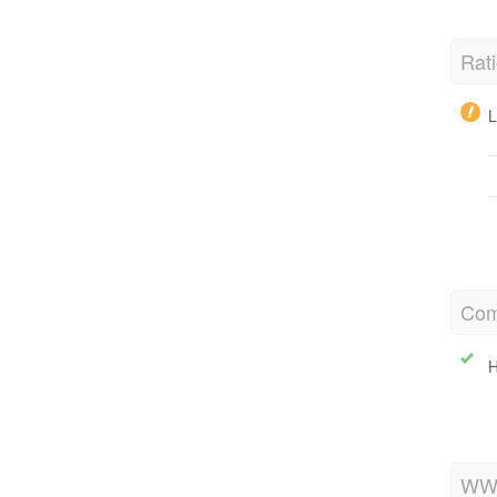
Rati
L
Com
H
WW