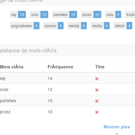
się
14
oraz
12
państwa
10
przez
10
celu
6
trud
pogrzebowe
5
pomoc
5
kwiaty
5
osoby
4
takich
4
sistance de mots-clÃ©s
Mots clÃ©s
FrÃ©quence
Titre
się
14
oraz
12
państwa
10
przez
10
Montrer plus