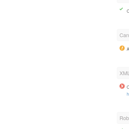
C
Cano
A
XML
O
h
Robo