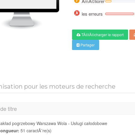
AmÃ©liorer
les erreurs
TÃ©lÃ©charger le rapport
Partager
isation pour les moteurs de recherche
de titre
akład pogrzebowy Warszawa Wola - Usługi całodobowe
ongueur:
51 caractÃ¨re(s)