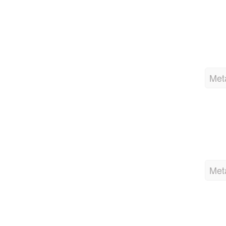
D
L
Met
P
L
Met
P
Titr