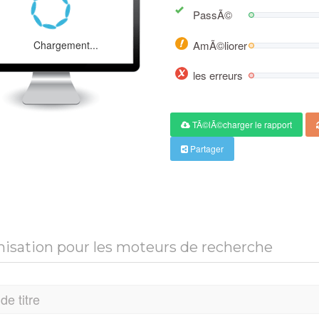
PassÃ©
Chargement...
AmÃ©liorer
les erreurs
TÃ©lÃ©charger le rapport
Partager
isation pour les moteurs de recherche
de titre