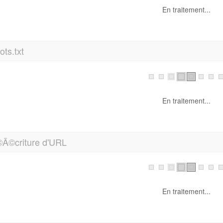
ts.txt
En traitement...
Ã©criture d'URL
En traitement...
erscores dans vos URLs