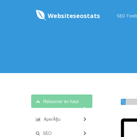
Websiteseostats
SEO Tool
Retourner en haut
AperÃ§u
SEO