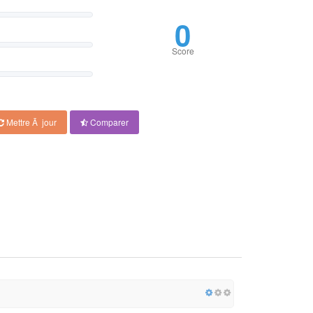
3
Score
Mettre Ã jour
Comparer