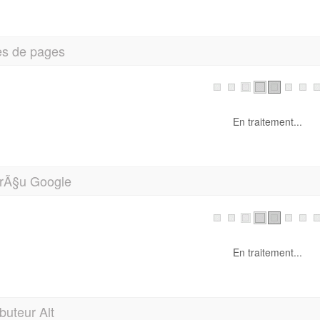
En traitement...
rÃ§u Google
Die Kundenseite wird in Krze freigeschaltet
plank-exklusiv.de
/
Pas de description
ibuteur Alt
En traitement...