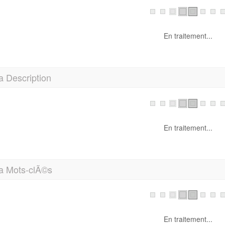
ie Kundenseite wird in Krze freigeschaltet
ongueur:
43 caractÃ¨re(s)
a Description
as de description
ongueur:
0 caractÃ¨re(s)
a Mots-clÃ©s
as de mots-clÃ©s
es de pages