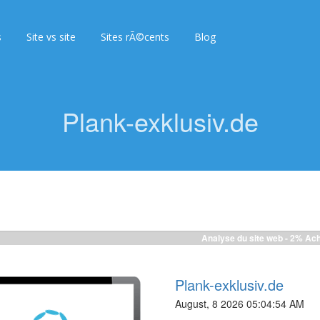
s
Site vs site
Sites rÃ©cents
Blog
Plank-exklusiv.de
Analyse du site web -
12%
Ac
Plank-exklusiv.de
August, 8 2026 05:04:54 AM