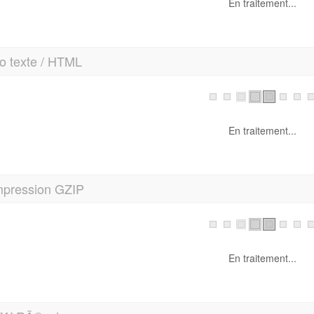
En traitement...
pression GZIP
En traitement...
W RÃ©solu