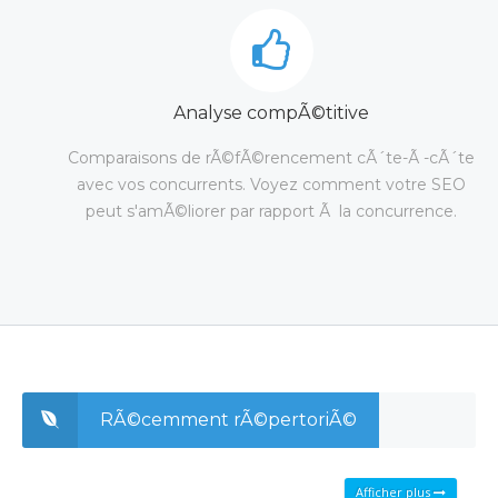
Analyse compÃ©titive
Comparaisons de rÃ©fÃ©rencement cÃ´te-Ã -cÃ´te
avec vos concurrents. Voyez comment votre SEO
peut s'amÃ©liorer par rapport Ã la concurrence.
RÃ©cemment rÃ©pertoriÃ©
Afficher plus