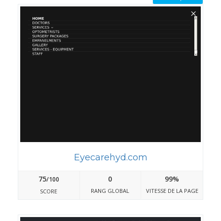
Eyecarehyd.com
75
0
99%
/100
RANG GLOBAL
VITESSE DE LA PAGE
SCORE