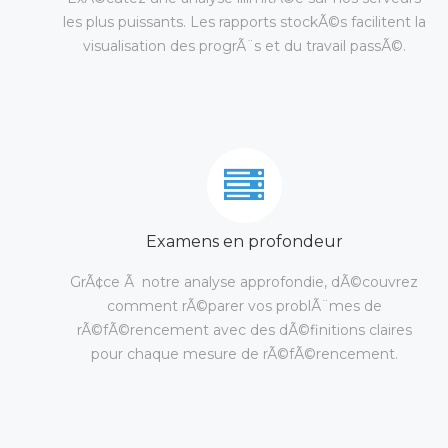
les plus puissants. Les rapports stockÃ©s facilitent la
visualisation des progrÃ¨s et du travail passÃ©.
Examens en profondeur
GrÃ¢ce Ã notre analyse approfondie, dÃ©couvrez
comment rÃ©parer vos problÃ¨mes de
rÃ©fÃ©rencement avec des dÃ©finitions claires
pour chaque mesure de rÃ©fÃ©rencement.