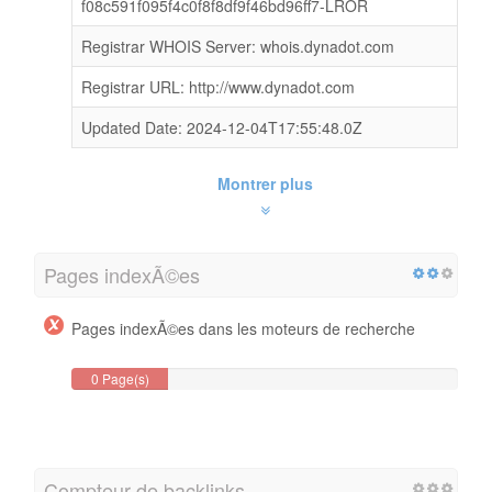
f08c591f095f4c0f8f8df9f46bd96ff7-LROR
Registrar WHOIS Server: whois.dynadot.com
Registrar URL: http://www.dynadot.com
Updated Date: 2024-12-04T17:55:48.0Z
Montrer plus
Pages indexÃ©es
Pages indexÃ©es dans les moteurs de recherche
0 Page(s)
Compteur de backlinks