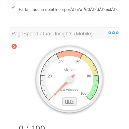
Parfait, aucun objet incorporÃ© n'a Ã©tÃ© dÃ©tectÃ©.
PageSpeed â€‹â€‹Insights (Mobile)
0 / 100