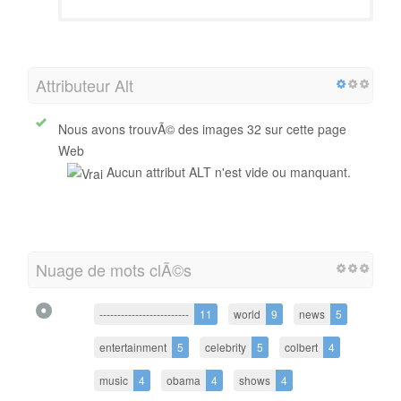
Attributeur Alt
Nous avons trouvÃ© des images 32 sur cette page
Web
Aucun attribut ALT n'est vide ou manquant.
Nuage de mots clÃ©s
-------------------------
11
world
9
news
5
entertainment
5
celebrity
5
colbert
4
music
4
obama
4
shows
4