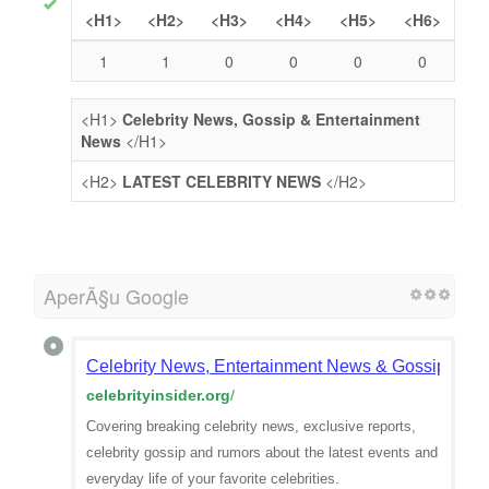
<H1>
<H2>
<H3>
<H4>
<H5>
<H6>
1
1
0
0
0
0
<H1>
Celebrity News, Gossip & Entertainment
News
</H1>
<H2>
LATEST CELEBRITY NEWS
</H2>
AperÃ§u Google
Celebrity News, Entertainment News & Gossip | Cele
celebrityinsider.org
/
Covering breaking celebrity news, exclusive reports,
celebrity gossip and rumors about the latest events and
everyday life of your favorite celebrities.