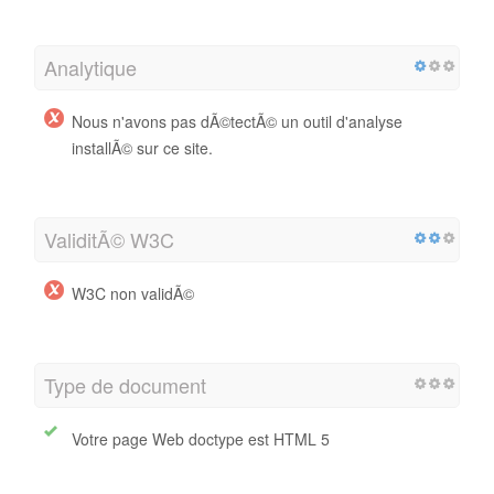
Analytique
Nous n'avons pas dÃ©tectÃ© un outil d'analyse
installÃ© sur ce site.
ValiditÃ© W3C
W3C non validÃ©
Type de document
Votre page Web doctype est HTML 5