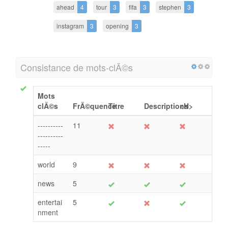
ahead
4
tour
3
fifa
3
stephen
3
instagram
3
opening
3
Consistance de mots-clÃ©s
Mots
clÃ©s
FrÃ©quence
Titre
Descriptions
<H>
----------
11
----------
-----
world
9
news
5
entertai
5
nment