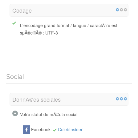
Codage
L'encodage grand format / langue / caractÃ¨re est
spÃ©cifiÃ© : UTF-8
Social
DonnÃ©es sociales
Votre statut de mÃ©dia social
Facebook:
CelebInsider