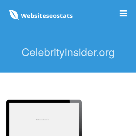
Websiteseostats
Celebrityinsider.org