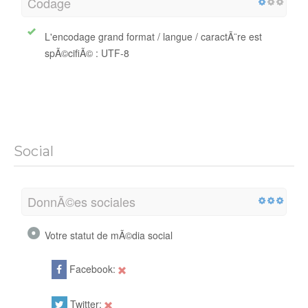
Codage
L'encodage grand format / langue / caractÃ¨re est
spÃ©cifiÃ© : UTF-8
Social
DonnÃ©es sociales
Votre statut de mÃ©dia social
Facebook:
Twitter: