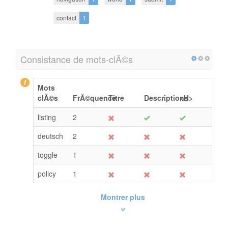
contact
1
Consistance de mots-clÃ©s
Mots
clÃ©s
FrÃ©quence
Titre
Descriptions
<H>
listing
2
deutsch
2
toggle
1
policy
1
Montrer plus