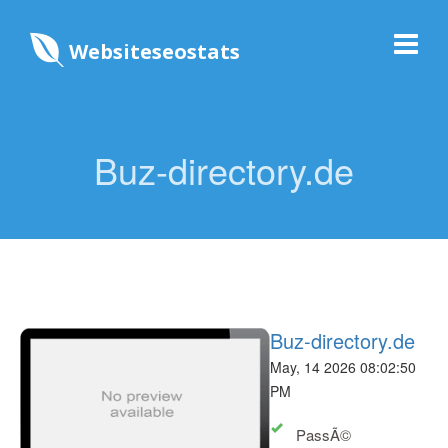
Websiteseostats
Buz-directory.de
Buz-directory.de
May, 14 2026 08:02:50
PM
PassÃ©