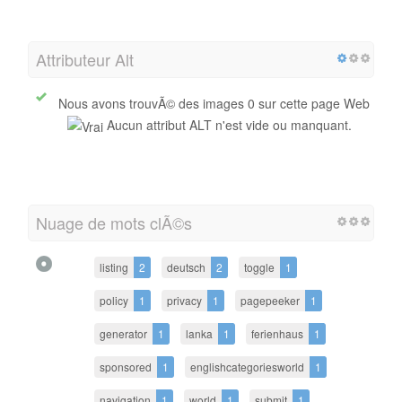
Attributeur Alt
Nous avons trouvÃ© des images 0 sur cette page Web
Aucun attribut ALT n'est vide ou manquant.
Nuage de mots clÃ©s
listing
2
deutsch
2
toggle
1
policy
1
privacy
1
pagepeeker
1
generator
1
lanka
1
ferienhaus
1
sponsored
1
englishcategoriesworld
1
navigation
1
world
1
submit
1