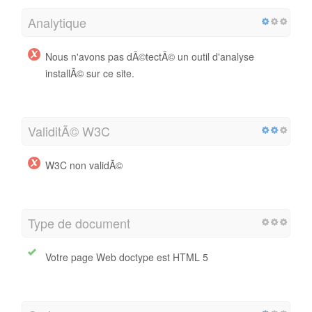
Analytique
Nous n'avons pas dÃ©tectÃ© un outil d'analyse
installÃ© sur ce site.
ValiditÃ© W3C
W3C non validÃ©
Type de document
Votre page Web doctype est HTML 5