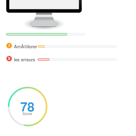
AmÃ©liorer
les erreurs
78
Score