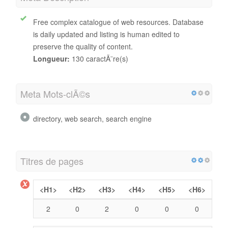
Free complex catalogue of web resources. Database
is daily updated and listing is human edited to
preserve the quality of content.
Longueur:
130 caractÃ¨re(s)
Meta Mots-clÃ©s
directory, web search, search engine
Titres de pages
<H1>
<H2>
<H3>
<H4>
<H5>
<H6>
2
0
2
0
0
0