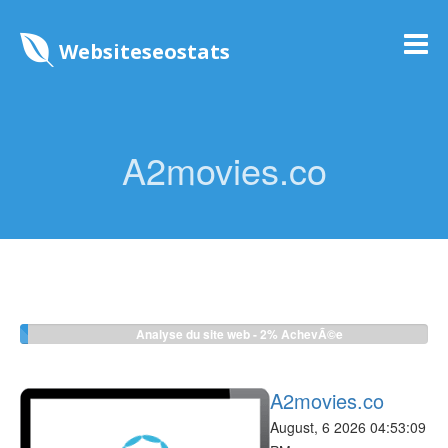
Websiteseostats
A2movies.co
Analyse du site web -
2%
AchevÃ©e
A2movies.co
August, 6 2026 04:53:09