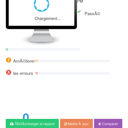
PM
PassÃ©
Chargement...
AmÃ©liorer
les erreurs
0
TÃ©lÃ©charger le rapport
Mettre Ã jour
Comparer
Score