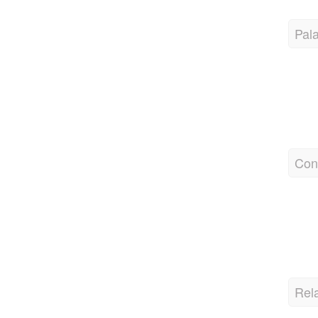
Pal
Cons
Rel