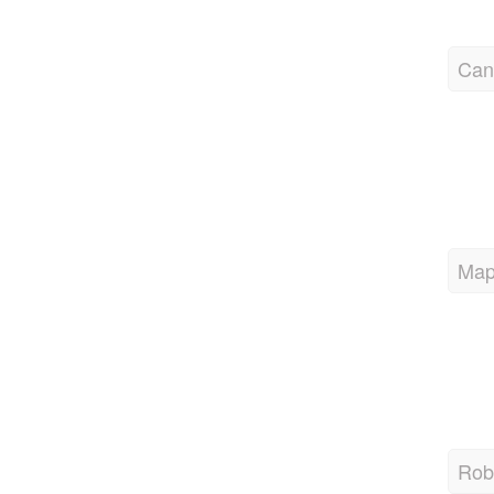
Cano
Map
Robo