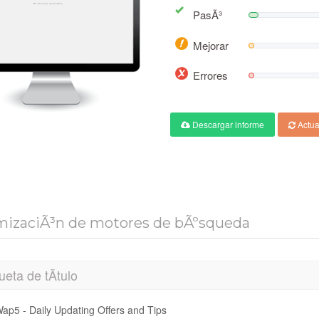
PasÃ³
Mejorar
Errores
Descargar informe
Actua
mizaciÃ³n de motores de bÃºsqueda
ueta de tÃ­tulo
ap5 - Daily Updating Offers and Tips