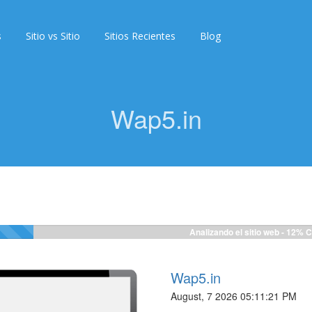
s
Sitio vs Sitio
Sitios Recientes
Blog
Wap5.in
Analizando el sitio web -
12%
C
Wap5.in
August, 7 2026 05:11:21 PM