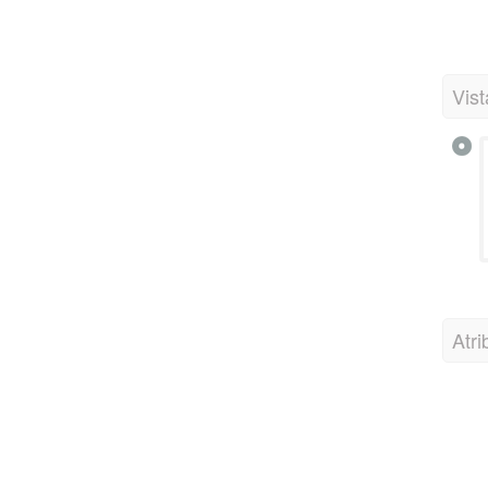
Vist
Atri