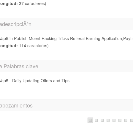
ongitud:
37 caracteres)
adescripciÃ³n
ap5.in Publish Mcent Hacking Tricks Refferal Earning Application,Pa
ongitud:
114 caracteres)
a Palabras clave
ap5 - Daily Updating Offers and Tips
abezamientos