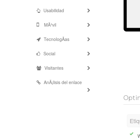
Usabilidad
MÃ³vil
TecnologÃ­as
Social
Visitantes
AnÃ¡lisis del enlace
Opti
Etiq
W