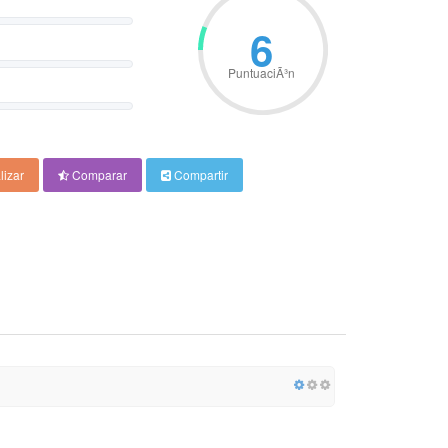
6
PuntuaciÃ³n
lizar
Comparar
Compartir