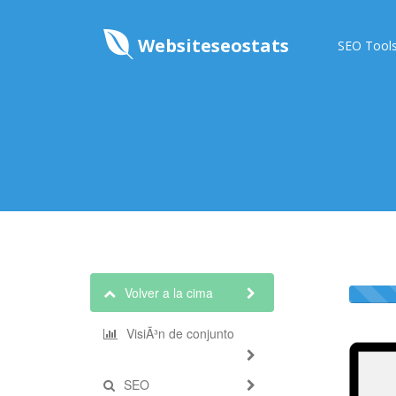
Websiteseostats
SEO Tool
Volver a la cima
VisiÃ³n de conjunto
SEO