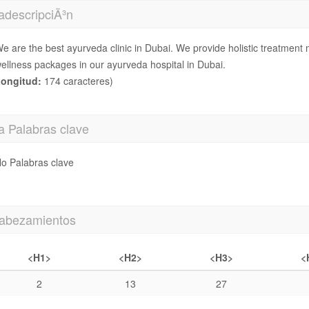
adescripciÃ³n
e are the best ayurveda clinic in Dubai. We provide holistic treatment 
ellness packages in our ayurveda hospital in Dubai.
ongitud:
174 caracteres)
a Palabras clave
o Palabras clave
abezamientos
<H1>
<H2>
<H3>
<
2
13
27