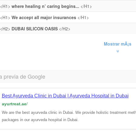
<H1>
where healing n’ caring begins...
</H1>
<H1>
We accept all major insurances
</H1>
<H2>
DUBAI SILICON OASIS
</H2>
Mostrar mÃ¡s
a previa de Google
Best Ayurveda Clinic in Dubai | Ayurveda Hospital in Dubai
ayurtreat.ae
/
We are the best ayurveda clinic in Dubai. We provide holistic treatment met
packages in our ayurveda hospital in Dubai.