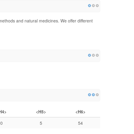
methods and natural medicines. We offer different
H4>
<H5>
<H6>
0
5
54