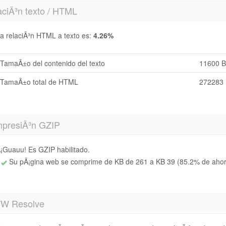
aciÃ³n texto / HTML
a relaciÃ³n HTML a texto es:
4.26%
TamaÃ±o del contenido del texto
11600 B
TamaÃ±o total de HTML
272283 
presiÃ³n GZIP
¡Guauu! Es GZIP habilitado.
Su pÃ¡gina web se comprime de KB de 261 a KB 39 (85.2% de aho
 Resolve