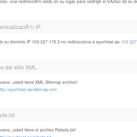
ran, una redirecciÃ³n estÃ¡ en su lugar para redirigir el trÃ¡fico de su 
nicalizaciÃ³n IP
o su dominio IP 103.227.176.5 no redirecciona a ayurtreat.ae
103.227
a del sitio XML
ueno, usted tiene XML Sitemap archivo!
ttp://ayurtreat.ae/sitemap.xml
ts.txt
ueno, usted tiene el archivo Robots.txt!