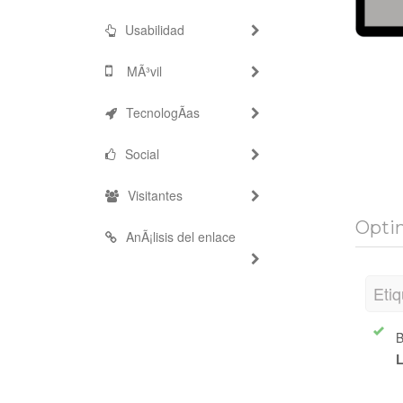
Usabilidad
MÃ³vil
TecnologÃ­as
Social
Visitantes
Opti
AnÃ¡lisis del enlace
Etiq
B
L