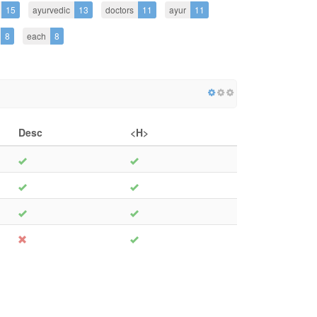
15
ayurvedic
13
doctors
11
ayur
11
8
each
8
Desc
<H>