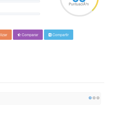
PuntuaciÃ³n
lizar
Comparar
Compartir