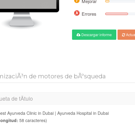
Mejorar
Errores
Descargar informe
Actua
mizaciÃ³n de motores de bÃºsqueda
ueta de tÃ­tulo
est Ayurveda Clinic in Dubai | Ayurveda Hospital in Dubai
ongitud:
58 caracteres)