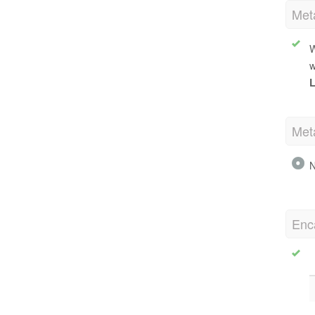
Met
W
w
L
Met
N
Enc