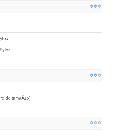
ytes
Bytes
rro de tamaÃ±o)