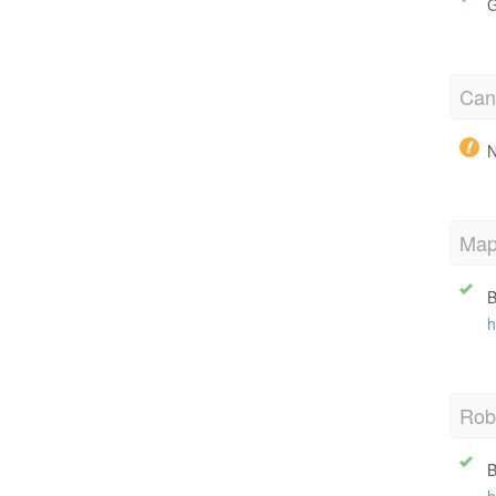
G
Cano
N
Map
B
h
Robo
B