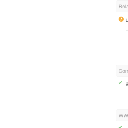
Rel
L
Com
Â
WWW