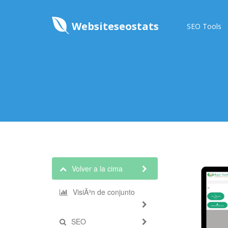
Websiteseostats
SEO Tools
Volver a la cima
VisiÃ³n de conjunto
SEO