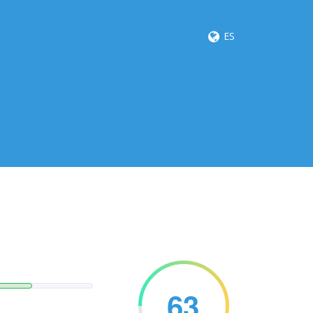
ES
63