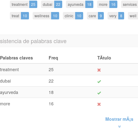
treatment
25
dubai
22
ayurveda
18
more
16
services
treat
10
wellness
10
clinic
10
care
9
very
8
well
istencia de palabras clave
Palabras claves
Freq
TÃ­tulo
treatment
25
dubai
22
ayurveda
18
more
16
Mostrar mÃ¡s