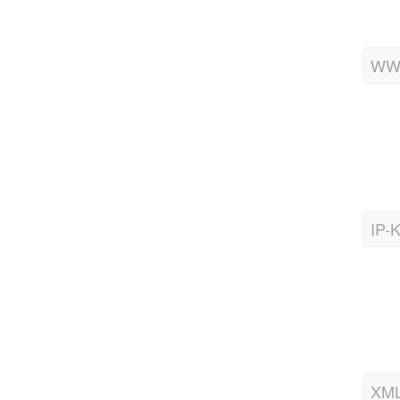
WWW
IP-
XML