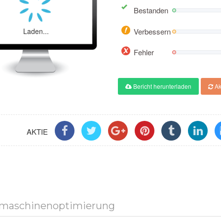
Bestanden
Laden...
Verbessern
Fehler
Bericht herunterladen
Ak
AKTIE
maschinenoptimierung