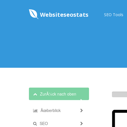
Websiteseostats
SEO Tools
ZurÃ¼ck nach oben
Ãœberblick
SEO