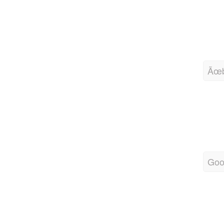
Ãœb
Goo