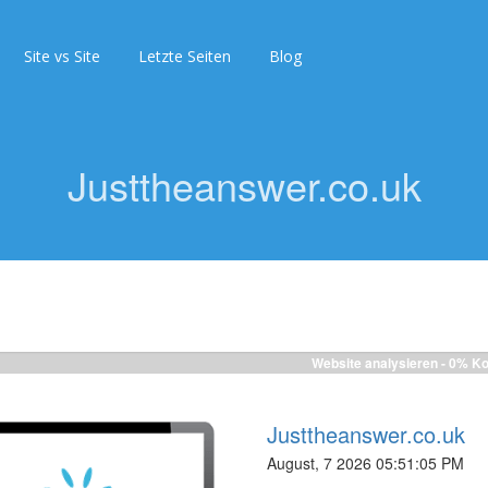
Site vs Site
Letzte Seiten
Blog
Justtheanswer.co.uk
Website analysieren -
0%
Ko
Justtheanswer.co.uk
August, 7 2026 05:51:05 PM