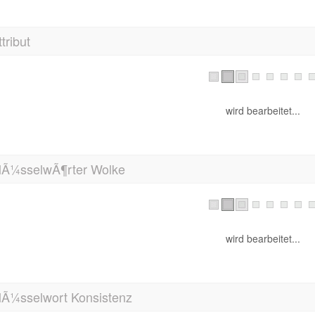
ttribut
wird bearbeitet...
lÃ¼sselwÃ¶rter Wolke
wird bearbeitet...
lÃ¼sselwort Konsistenz