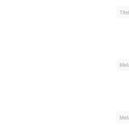
Tite
Met
Met