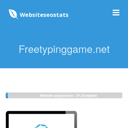
Websiteseostats
Freetypinggame.net
Website analysieren -
2%
Komplett