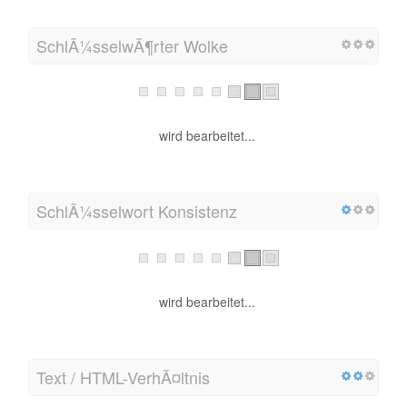
SchlÃ¼sselwÃ¶rter Wolke
wird bearbeitet...
SchlÃ¼sselwort Konsistenz
wird bearbeitet...
Text / HTML-VerhÃ¤ltnis