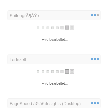
SeitengrÃ¶ÃŸe
wird bearbeitet...
Ladezeit
wird bearbeitet...
PageSpeed â€‹â€‹Insights (Desktop)