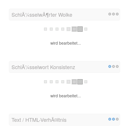
SchlÃ¼sselwÃ¶rter Wolke
wird bearbeitet...
SchlÃ¼sselwort Konsistenz
wird bearbeitet...
Text / HTML-VerhÃ¤ltnis