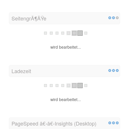
SeitengrÃ¶ÃŸe
wird bearbeitet...
Ladezeit
wird bearbeitet...
PageSpeed â€‹â€‹Insights (Desktop)