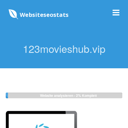
Websiteseostats
123movieshub.vip
Website analysieren -
2%
Komplett