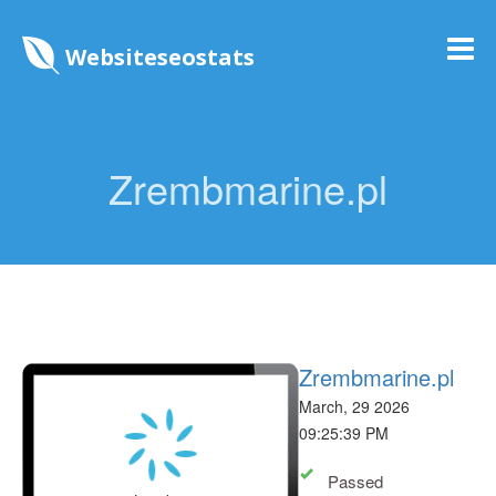
Websiteseostats
Zrembmarine.pl
Zrembmarine.pl
March, 29 2026
09:25:39 PM
Passed