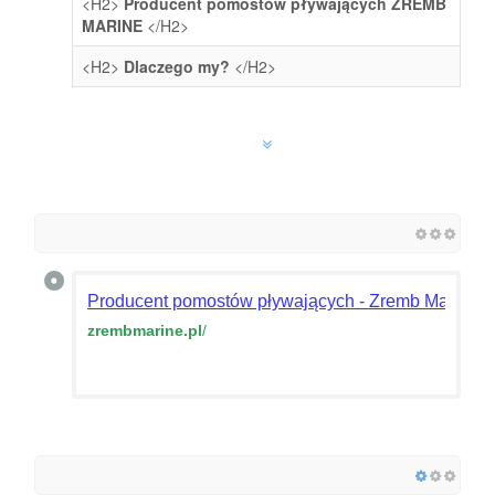
<H2>
Producent pomostów pływających ZREMB
MARINE
</H2>
<H2>
Dlaczego my?
</H2>
Producent pomostów pływających - Zremb Marine
zrembmarine.pl
/