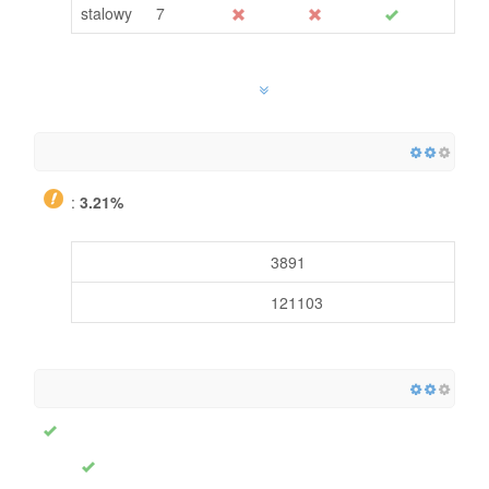
stalowy
7
:
3.21%
3891
121103