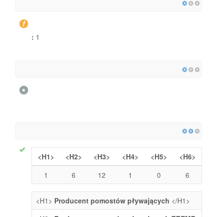
:
1
<H1>
<H2>
<H3>
<H4>
<H5>
<H6>
1
6
12
1
0
6
<H1>
Producent pomostów pływających
</H1>