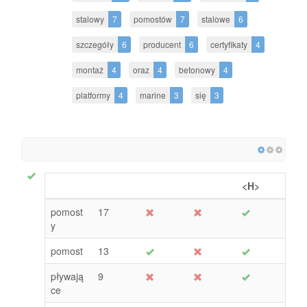
stalowy
7
pomostów
7
stalowe
6
szczegóły
6
producent
6
certyfikaty
4
montaż
4
oraz
4
betonowy
4
platformy
4
marine
3
się
3
<H>
pomost
17
y
pomost
13
pływają
9
ce