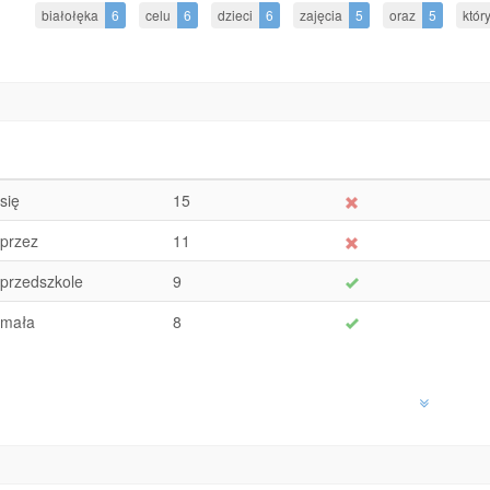
białołęka
6
celu
6
dzieci
6
zajęcia
5
oraz
5
któr
się
15
przez
11
przedszkole
9
mała
8