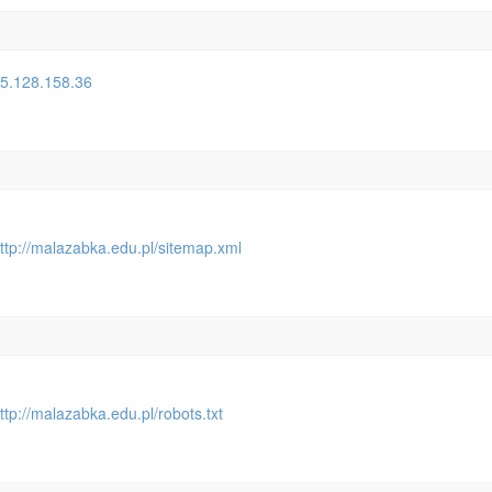
5.128.158.36
ttp://malazabka.edu.pl/sitemap.xml
ttp://malazabka.edu.pl/robots.txt