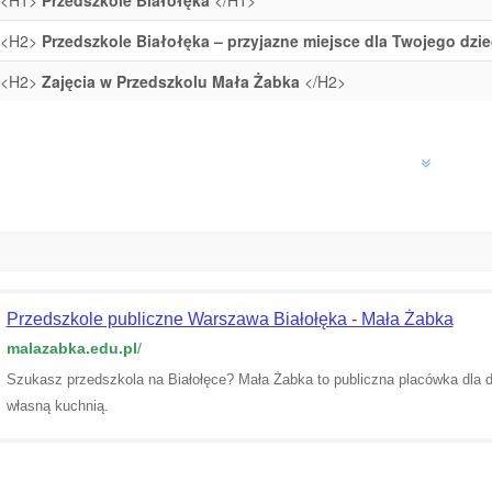
<H1>
Przedszkole Białołęka
</H1>
<H2>
Przedszkole Białołęka – przyjazne miejsce dla Twojego dzi
<H2>
Zajęcia w Przedszkolu Mała Żabka
</H2>
Przedszkole publiczne Warszawa Białołęka - Mała Żabka
malazabka.edu.pl
/
Szukasz przedszkola na Białołęce? Mała Żabka to publiczna placówka dla dzi
własną kuchnią.