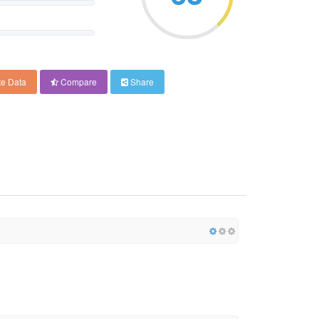
e Data
Compare
Share