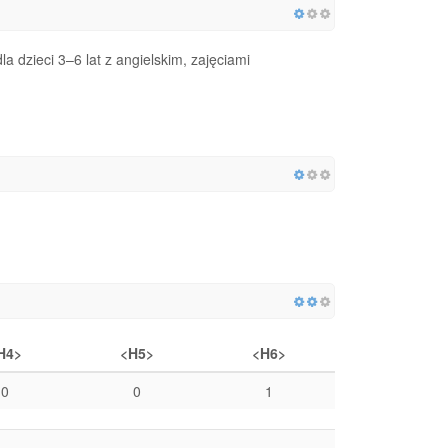
 dzieci 3–6 lat z angielskim, zajęciami
H4>
<H5>
<H6>
0
0
1