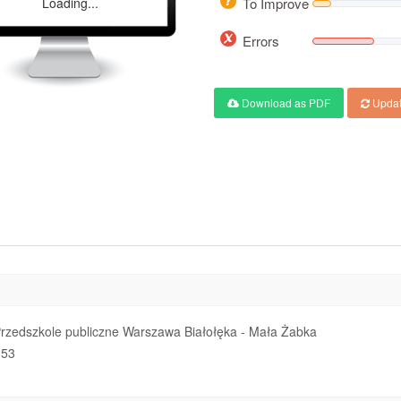
Loading...
To Improve
Errors
Download as PDF
Updat
rzedszkole publiczne Warszawa Białołęka - Mała Żabka
53