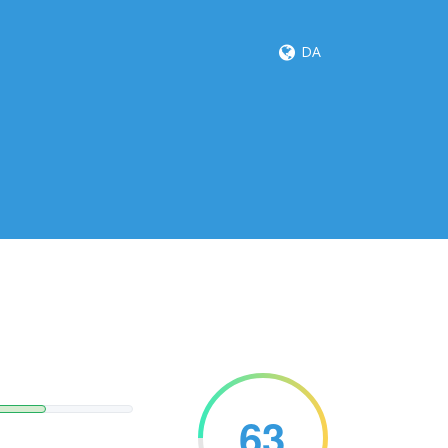
DA
63