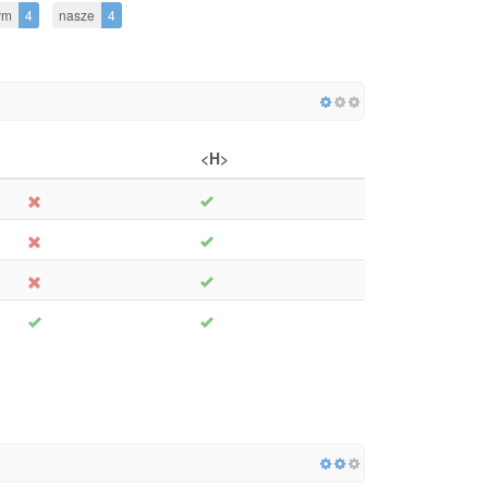
ym
4
nasze
4
<H>