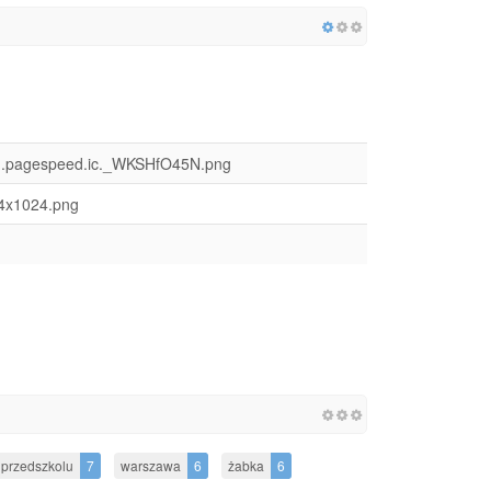
png.pagespeed.ic._WKSHfO45N.png
24x1024.png
przedszkolu
7
warszawa
6
żabka
6