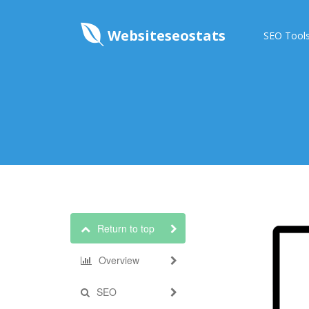
Websiteseostats
SEO Tool
Return to top
Overview
SEO