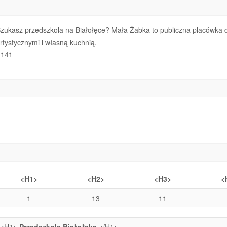
zukasz przedszkola na Białołęce? Mała Żabka to publiczna placówka dla
rtystycznymi i własną kuchnią.
141
<H1>
<H2>
<H3>
<
1
13
11